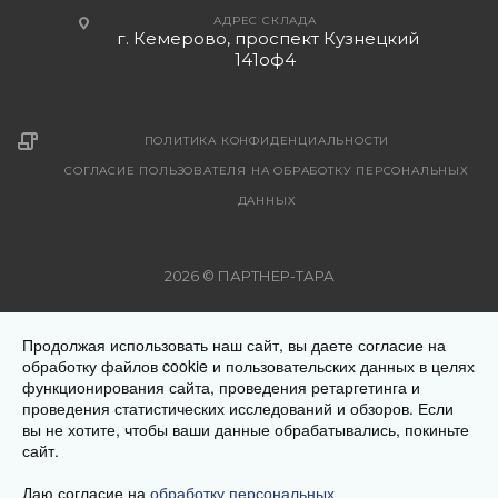
АДРЕС СКЛАДА
г. Кемерово, проспект Кузнецкий
141оф4
ПОЛИТИКА КОНФИДЕНЦИАЛЬНОСТИ
СОГЛАСИЕ ПОЛЬЗОВАТЕЛЯ НА ОБРАБОТКУ ПЕРСОНАЛЬНЫХ
ДАННЫХ
2026 © ПАРТНЕР-ТАРА
Рекомендуемые цены на поставляемую продукцию указаны
Продолжая использовать наш сайт, вы даете согласие на
на страницах с описанием товара. Все предложения на
обработку файлов cookie и пользовательских данных в целях
сайте не являются публичной офертой. Окончательную
функционирования сайта, проведения ретаргетинга и
стоимость товара Вам уточнит менеджер при оформлении
проведения статистических исследований и обзоров. Если
заказа. Цена на продукцию меняется в зависимости от
вы не хотите, чтобы ваши данные обрабатывались, покиньте
сайт.
региона местонахождения Заказчика. Обращаем ваше
внимание на то, что данный интернет-сайт носит
Даю согласие на
обработку персональных