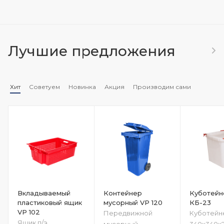
Лучшие предложения
Хит
Советуем
Новинка
Акция
Производим сами
Вкладываемый
Контейнер
Куботейн
пластиковый ящик
мусорный VP 120
КБ-23
VP 102
Передвижной
Куботейн
Ящик п/э
мусорный
340х340х