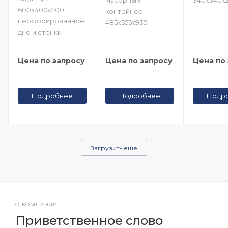
600х400х200
контейнер
перфорированное
485х555х935
дно и стенки
Цена по запросу
Цена по запросу
Цена по
Подробнее
Подробнее
Подр
Загрузить еще
О КОМПАНИИ
Приветственное слово