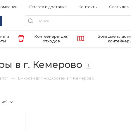
компании
Оплата и доставка
Контакты
Сдать лом
ны и
Контейнеры для
Большие пласт
еты
отходов
контейнер
ы в г. Кемерово
1
—
алог
Емкости для жидкостей в г. Кемерово
ние)