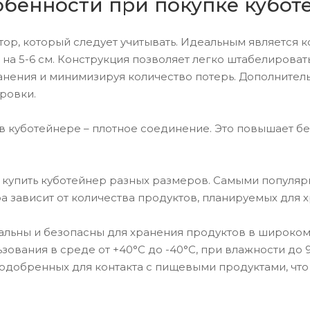
бенности при покупке кубот
ор, который следует учитывать. Идеальным является к
 на 5-6 см. Конструкция позволяет легко штабелироват
анения и минимизируя количество потерь. Дополните
ровки.
в куботейнере – плотное соединение. Это повышает бе
 купить куботейнер разных размеров. Самыми популярн
 зависит от количества продуктов, планируемых для х
альны и безопасны для хранения продуктов в широком
зования в среде от +40°C до -40°C, при влажности до 
одобренных для контакта с пищевыми продуктами, чт