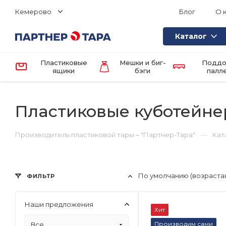
Кемерово
Блог
О 
Каталог
Пластиковые
Мешки и биг-
Поддо
ящики
бэги
палл
Пластиковые куботейнер
—
Производитель пластиковой тары – "Партнер-Тара"
Кат
По умолчанию (возраста
ФИЛЬТР
Наши предложения
Хит
Производим сами
Все