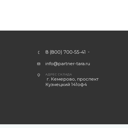
8 (800) 700-55-41
А
info@partner-tara.ru
АДРЕС СКЛАДА
г. Кемерово, проспект
Кузнецкий 141оф4
а страницах с описанием товара. Все предложения на сайте не