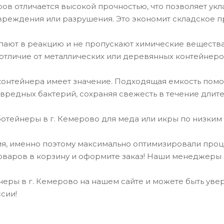
ов отличается высокой прочностью, что позволяет укл
вреждения или разрушения. Это экономит складское п
пают в реакцию и не пропускают химические вещества 
 отличие от металлических или деревянных контейнеро
онтейнера имеет значение. Подходящая емкость помога
вредных бактерий, сохраняя свежесть в течение длит
ботейнеры в г. Кемерово для меда или икры по низким 
, именно поэтому максимально оптимизировали проце
оваров в корзину и оформите заказ! Наши менеджеры о
неры в г. Кемерово на нашем сайте и можете быть уве
сии!