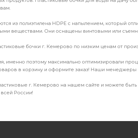
х продуктов. Пластиковые бочки для воды на дачу об
вам.
ются из полиэтилена HDPE с напылением, который отли
ными веществами. Они оснащены винтовыми или съемн
астиковые бочки г. Кемерово по низким ценам от произ
, именно поэтому максимально оптимизировали проце
оваров в корзину и оформите заказ! Наши менеджеры 
ластиковые г. Кемерово на нашем сайте и можете быть
 всей России!