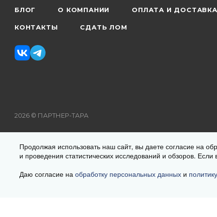
БЛОГ
О КОМПАНИИ
ОПЛАТА И ДОСТАВК
КОНТАКТЫ
СДАТЬ ЛОМ
2026 © ПАРТНЕР-ТАРА
Рекомендуемые цены на поставляемую продукцию указаны н
Продолжая использовать наш сайт, вы даете согласие на об
товара Вам уточнит менеджер при оформлении заказа. Цена
и проведения статистических исследований и обзоров. Если 
данный интернет-сайт носит исключительно информационный 
Гражданского кодекса РФ
Даю согласие на
обработку персональных данных
и
политик