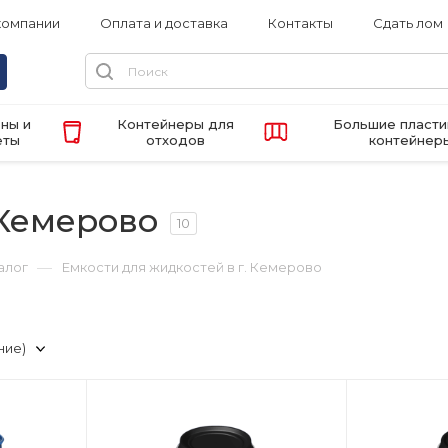
компании
Оплата и доставка
Контакты
Сдать лом
ны и
Контейнеры для
Большие пласт
еты
отходов
контейнер
 Кемерово
10
—
алог
Емкости для жидкостей в г. Кемерово
ние)