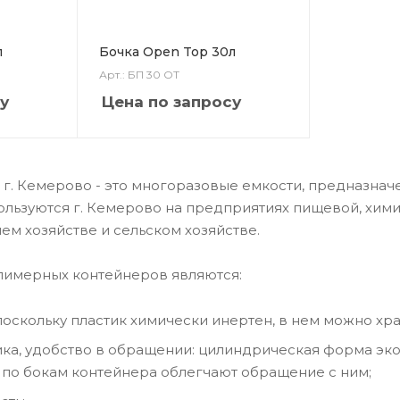
л
Бочка Open Top 30л
Арт.: БП 30 ОТ
у
Цена по запросу
 г. Кемерово - это многоразовые емкости, предназнач
ользуются г. Кемерово на предприятиях пищевой, хи
ем хозяйстве и сельском хозяйстве.
имерных контейнеров являются:
поскольку пластик химически инертен, в нем можно хр
а, удобство в обращении: цилиндрическая форма экон
и по бокам контейнера облегчают обращение с ним;