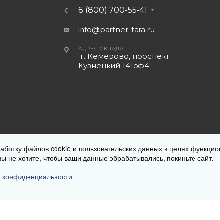
8 (800) 700-55-41
А
info@partner-tara.ru
АДРЕС СКЛАДА
г. Кемерово, проспект
Кузнецкий 141оф4
а страницах с описанием товара. Все предложения на сайте не
работку файлов cookie и пользовательских данных в целях функцио
 на продукцию меняется в зависимости от региона местонахожд
вы не хотите, чтобы ваши данные обрабатывались, покиньте сайт.
характер и ни при каких условиях не является публичной оферт
у конфиденциальности