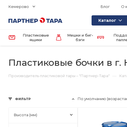
Кемерово
Блог
О 
Каталог
Пластиковые
Мешки и биг-
Поддо
ящики
бэги
палл
Пластиковые бочки в г.
—
Производитель пластиковой тары – "Партнер-Тара"
Кат
По умолчанию (возраста
ФИЛЬТР
Высота (мм)