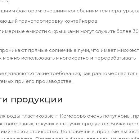
сть;
нешним факторам: внешним колебаниям температуры, 
гчающий транспортировку контейнеров;
лимерные емкости с крышками могут служить более 30 
е проникают прямые солнечные лучи, что имеет множе
их можно использовать многократно и перерабатывать.
редъявляются такие требования, как равномерная толщ
уемых при его производстве.
ти продукции
я воды пластиковые г. Кемерово очень популярны, п
астообразных, текучих и сыпучих продуктов. Бочки op
химической стойкостью. Долговечные, прочные емкост