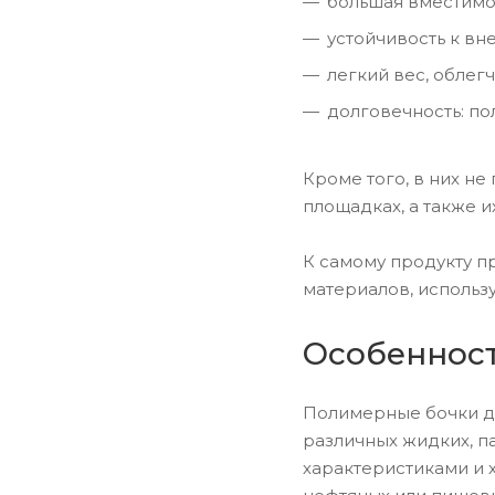
большая вместимо
устойчивость к в
легкий вес, обле
долговечность: по
Кроме того, в них н
площадках, а также 
К самому продукту п
материалов, использ
Особеннос
Полимерные бочки дл
различных жидких, п
характеристиками и 