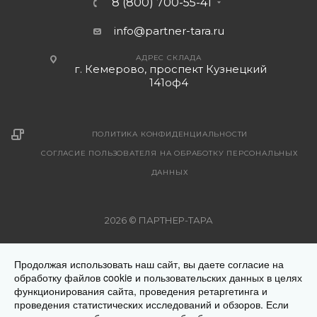
8 (800) 700-55-41
info@partner-tara.ru
АДРЕС СКЛАДА
г. Кемерово, проспект Кузнецкий
141оф4
ПОЛИТИКА КОНФИДЕНЦИАЛЬНОСТИ
СОГЛАСИЕ ПОЛЬЗОВАТЕЛЯ НА ОБРАБОТКУ ПЕРСОНАЛЬНЫХ
ДАННЫХ
2026 © ПАРТНЕР-ТАРА
Рекомендуемые цены на поставляемую продукцию указаны
Продолжая использовать наш сайт, вы даете согласие на
на страницах с описанием товара. Все предложения на
обработку файлов cookie и пользовательских данных в целях
сайте не являются публичной офертой. Окончательную
функционирования сайта, проведения ретаргетинга и
стоимость товара Вам уточнит менеджер при оформлении
проведения статистических исследований и обзоров. Если
заказа. Цена на продукцию меняется в зависимости от