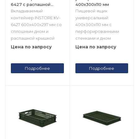
6427 с распашной
400х300х110 мм
крышкой
Вкладываемый
Пищевой ящик
контейнер INSTORE KV-
универсальный
6427 600х400х297 мм со
400х300х110 мм с
сплошным дном и
перфорированными
распашной крышкой
стенками и дном
Цена по запросу
Цена по запросу
Подробнее
Подробнее