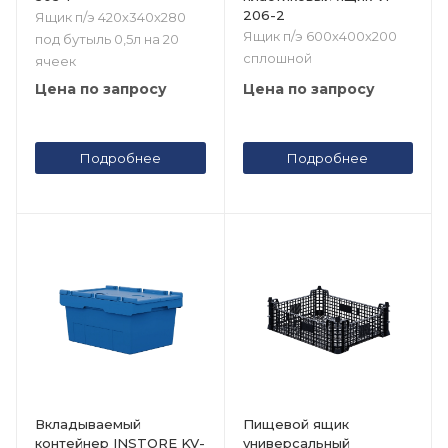
206-2
Ящик п/э 420х340х280
Ящик п/э 600х400х200
под бутыль 0,5л на 20
сплошной
ячеек
Цена по запросу
Цена по запросу
Подробнее
Подробнее
Вкладываемый
Пищевой ящик
контейнер INSTORE KV-
универсальный